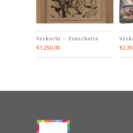
Verkocht – Fourchette
Verk
€
1.250,00
€
2.35