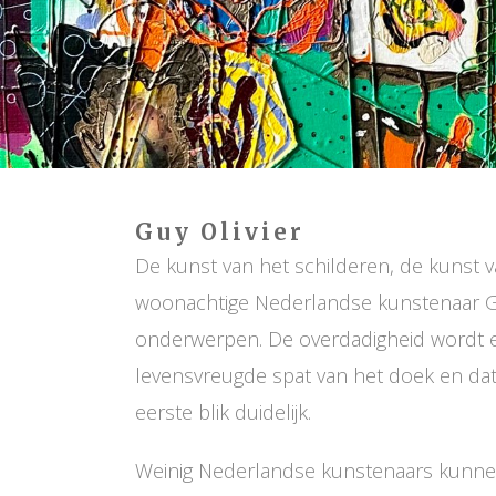
Guy Olivier
De kunst van het schilderen, de kunst va
woonachtige Nederlandse kunstenaar Guy 
onderwerpen. De overdadigheid wordt er
levensvreugde spat van het doek en dat 
eerste blik duidelijk.
Weinig Nederlandse kunstenaars kunnen 