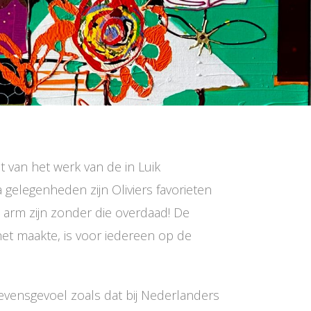
t van het werk van de in Luik
gelegenheden zijn Oliviers favorieten
 arm zijn zonder die overdaad! De
het maakte, is voor iedereen op de
evensgevoel zoals dat bij Nederlanders