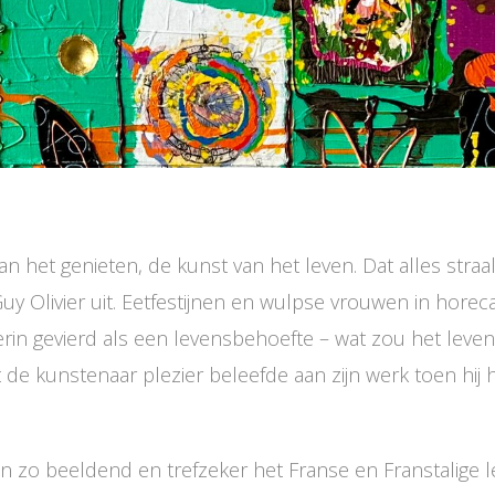
n het genieten, de kunst van het leven. Dat alles straal
Olivier uit. Eetfestijnen en wulpse vrouwen in horeca 
in gevierd als een levensbehoefte – wat zou het leven
de kunstenaar plezier beleefde aan zijn werk toen hij 
zo beeldend en trefzeker het Franse en Franstalige l