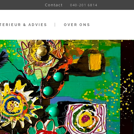
Contact
040-201 6814
TERIEUR & ADVIES
OVER ONS
t