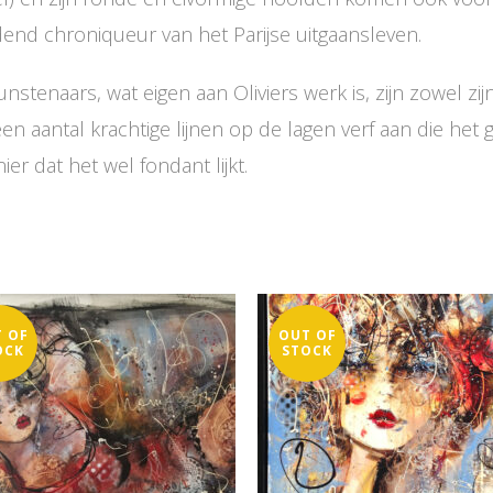
dend chroniqueur van het Parijse uitgaansleven.
enaars, wat eigen aan Oliviers werk is, zijn zowel zijn
en aantal krachtige lijnen op de lagen verf aan die he
er dat het wel fondant lijkt.
 OF
OUT OF
OCK
STOCK