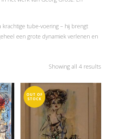
 krachtige tube-voering – hij brengt
t geheel een grote dynamiek verlenen en
Showing all 4 results
OUT OF
STOCK