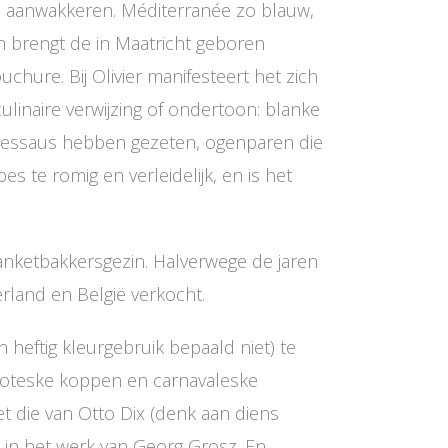
en aanwakkeren. Méditerranée zo blauw,
en brengt de in Maatricht geboren
uchure. Bij Olivier manifesteert het zich
culinaire verwijzing of ondertoon: blanke
lacessaus hebben gezeten, ogenparen die
s te romig en verleidelijk, en is het
banketbakkersgezin. Halverwege de jaren
erland en België verkocht.
n heftig kleurgebruik bepaald niet) te
groteske koppen en carnavaleske
t die van Otto Dix (denk aan diens
 in het werk van Georg Grosz. En