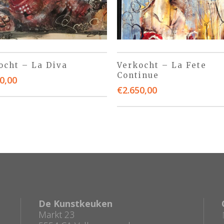
ocht – La Diva
Verkocht – La Fete
Continue
0,00
€
2.650,00
De Kunstkeuken
Markt 23