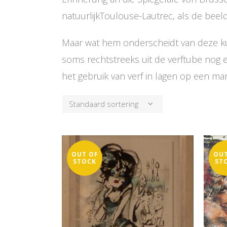
natuurlijkToulouse-Lautrec, als de beel
Maar wat hem onderscheidt van deze kunst
soms rechtstreeks uit de verftube nog e
het gebruik van verf in lagen op een mani
Standaard sortering
OUT OF
OUT
STOCK
ST