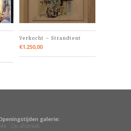
Verkocht – Strandtent
€
1.250,00
Openingstijden galerie:
Ma
Op afspraak