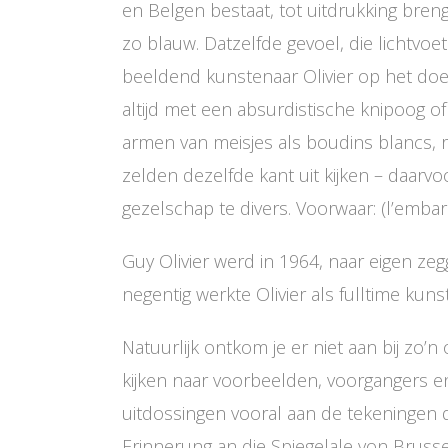
en Belgen bestaat, tot uitdrukking bre
zo blauw. Datzelfde gevoel, die lichtvo
beeldend kunstenaar Olivier op het doek. 
altijd met een absurdistische knipoog of
armen van meisjes als boudins blancs, 
zelden dezelfde kant uit kijken – daarvoo
gezelschap te divers. Voorwaar: (l’embar
Guy Olivier werd in 1964, naar eigen ze
negentig werkte Olivier als fulltime ku
Natuurlijk ontkom je er niet aan bij zo’
kijken naar voorbeelden, voorgangers e
uitdossingen vooral aan de tekeningen 
Erinnerung an die Spiegelale von Bruss