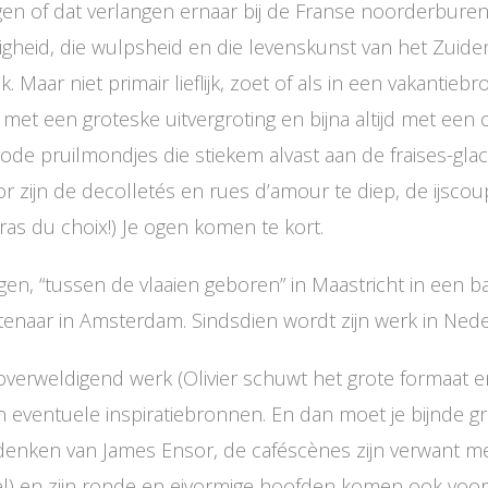
ngen of dat verlangen ernaar bij de Franse noorderbur
etigheid, die wulpsheid en die levenskunst van het Zuid
Maar niet primair lieflijk, zoet of als in een vakantiebro
 met een groteske uitvergroting en bijna altijd met een 
rode pruilmondjes die stiekem alvast aan de fraises-g
r zijn de decolletés en rues d’amour te diep, de ijscoupe
ras du choix!) Je ogen komen te kort.
ggen, “tussen de vlaaien geboren” in Maastricht in een 
nstenaar in Amsterdam. Sindsdien wordt zijn werk in Ned
n overweldigend werk (Olivier schuwt het grote formaat e
n eventuele inspiratiebronnen. En dan moet je bijnde 
denken van James Ensor, de caféscènes zijn verwant me
el) en zijn ronde en eivormige hoofden komen ook voor