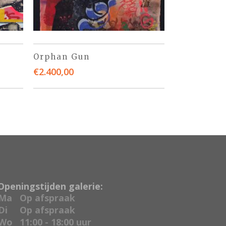
Orphan Gun
€
2.400,00
Openingstijden galerie:
Ma
Op afspraak
Di
Op afspraak
Wo
11:00 - 18:00 uur