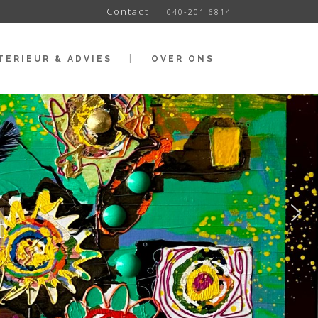
Contact
040-201 6814
TERIEUR & ADVIES
OVER ONS
t