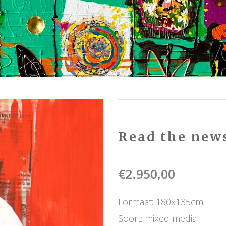
Read the new
€
2.950,00
Formaat: 180x135cm
Soort: mixed media