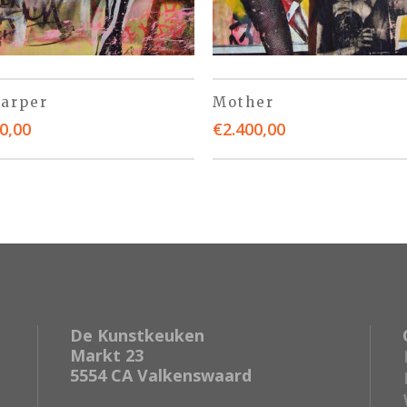
Harper
Mother
0,00
€
2.400,00
De Kunstkeuken
Markt 23
5554 CA Valkenswaard