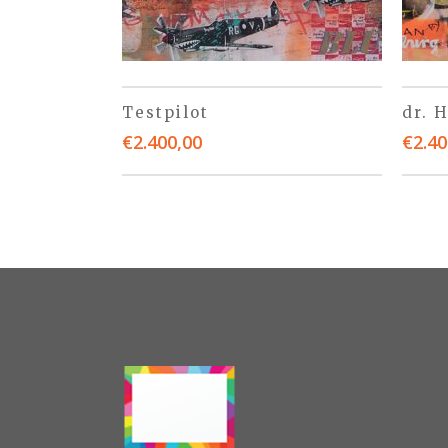
Testpilot
dr. 
€
2.400,00
€
2.40