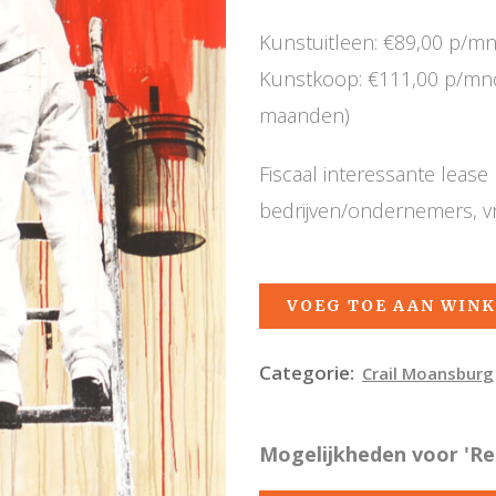
Kunstuitleen: €89,00 p/m
Kunstkoop: €111,00 p/mnd,
maanden)
Fiscaal interessante leas
bedrijven/ondernemers, v
VOEG TOE AAN WIN
Categorie:
Crail Moansburg
Mogelijkheden voor 'Re