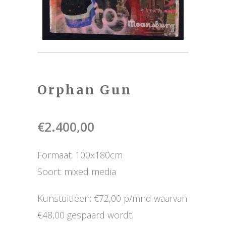
Orphan Gun
€
2.400,00
Formaat: 100x180cm
Soort: mixed media
Kunstuitleen: €72,00 p/mnd waarvan
€48,00 gespaard wordt.