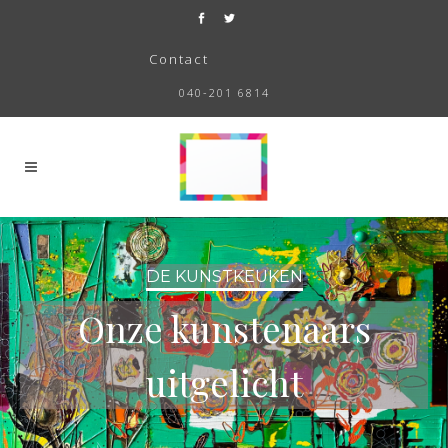
Contact
040-201 6814
DE KUNSTKEUKEN
Onze kunstenaars
uitgelicht