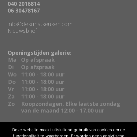
040 2016814
06 30478167
info@dekunstkeuken.com
Nieuwsbrief
Openingstijden galerie:
Ma
Op afspraak
Di
Op afspraak
Wo
11:00 - 18:00 uur
Do
11:00 - 18:00 uur
Vr
11:00 - 18:00 uur
Za
11:00 - 18:00 uur
Zo
Koopzondagen, Elke laatste zondag
van de maand 12:00 - 17.00 uur
Deze website maakt uitsluitend gebruik van cookies om de
functionaliteit te waarborgen. Er worden geen analytische