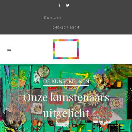
Contact
040-201 6814
DE KUNSTKEUKEN
Onze kunstenaars
uitgelicht