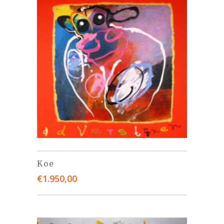
Koe
€
1.950,00