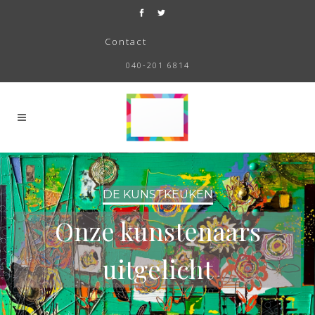
Contact
040-201 6814
DE KUNSTKEUKEN
Onze kunstenaars
uitgelicht