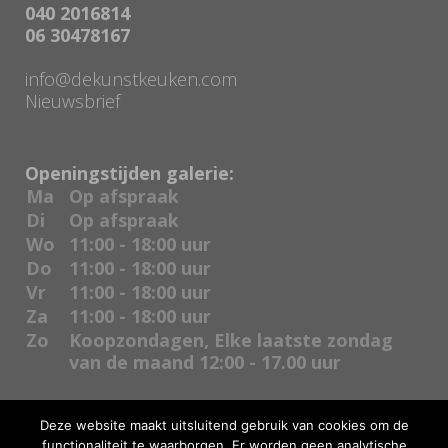
040 2016814
06 30478167
info@dekunstkeuken.com
Nieuwsbrief
Openingstijden galerie:
Ma
Op afspraak
Di
Op afspraak
Wo
11:00 - 18:00 uur
Do
11:00 - 18:00 uur
Vr
11:00 - 18:00 uur
Za
11:00 - 18:00 uur
Zo
Koopzondagen, Elke laatste zondag
van de maand 12:00 - 17.00 uur
Deze website maakt uitsluitend gebruik van cookies om de
functionaliteit te waarborgen. Er worden geen analytische