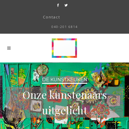
Contact
040-201 6814
DE KUNSTKEUKEN
Onze kunstenaars
uitgelicht