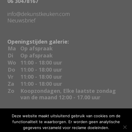
06 30478167
info@dekunstkeuken.com
Nieuwsbrief
Openingstijden galerie:
Ma
Op afspraak
Di
Op afspraak
Wo
11:00 - 18:00 uur
Do
11:00 - 18:00 uur
Vr
11:00 - 18:00 uur
Za
11:00 - 18:00 uur
Zo
Koopzondagen, Elke laatste zondag
van de maand 12:00 - 17.00 uur
Deze website maakt uitsluitend gebruik van cookies om de
functionaliteit te waarborgen. Er worden geen analytische
gegevens verzameld voor reclame doeleinden.