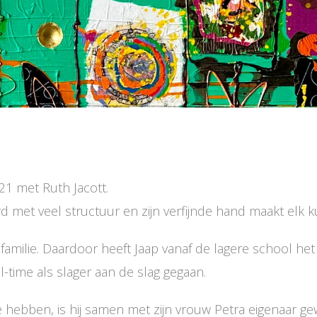
21 met Ruth Jacott.
d met veel structuur en zijn verfijnde hand maakt elk k
amilie. Daardoor heeft Jaap vanaf de lagere school het v
-time als slager aan de slag gegaan.
te hebben, is hij samen met zijn vrouw Petra eigenaar 