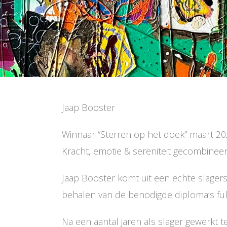
Jaap Booster
Winnaar “Sterren op het doek” maart 20
Kracht, emotie & sereniteit gecombineer
Jaap Booster komt uit een echte slagersf
behalen van de benodigde diploma’s full
Na een aantal jaren als slager gewerkt 