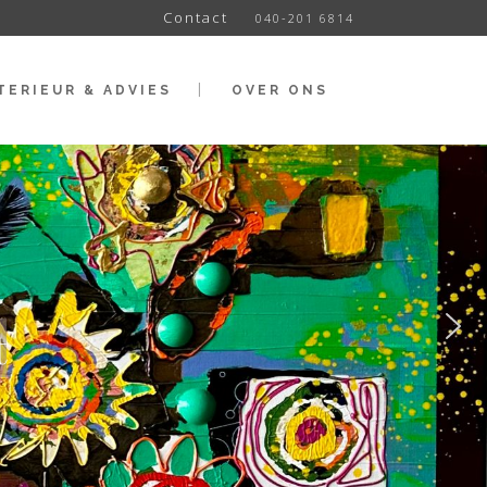
Contact
040-201 6814
TERIEUR & ADVIES
OVER ONS
t