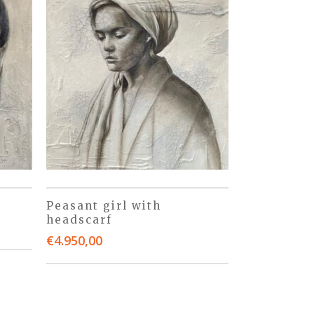
Peasant girl with
headscarf
€
4.950,00