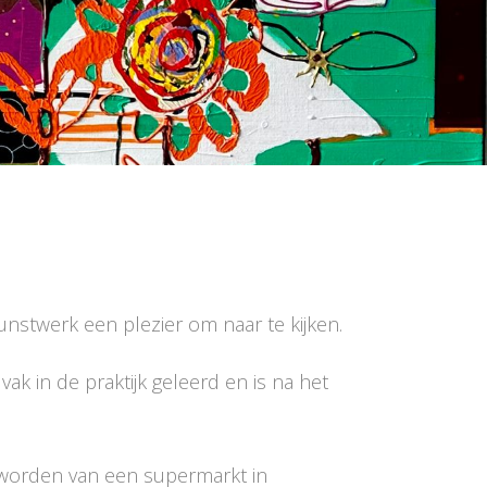
unstwerk een plezier om naar te kijken.
ak in de praktijk geleerd en is na het
geworden van een supermarkt in