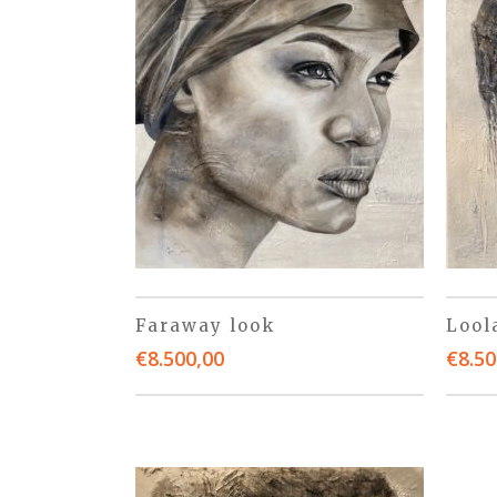
Faraway look
Lool
€
8.500,00
€
8.50