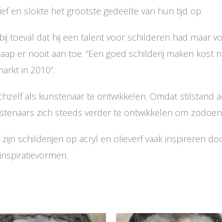
ef en slokte het grootste gedeelte van hun tijd op.
ij toeval dat hij een talent voor schilderen had maar vo
ap er nooit aan toe. “Een goed schilderij maken kost nu
arkt in 2010”.
hzelf als kunstenaar te ontwikkelen. Omdat stilstand ac
naars zich steeds verder te ontwikkelen om zodoende z
n zijn schilderijen op acryl en olieverf vaak inspireren do
inspiratievormen.