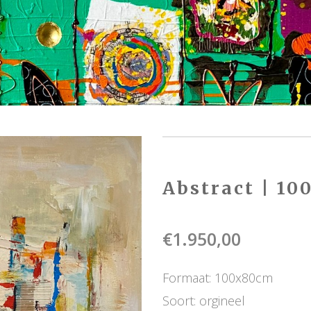
Abstract | 1
€
1.950,00
Formaat: 100x80cm
Soort: orgineel