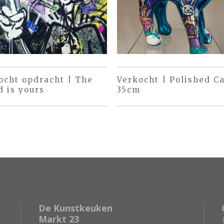
ocht opdracht | The
Verkocht | Polished Ca
d is yours
35cm
De Kunstkeuken
Markt 23