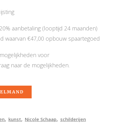
lijsting
20% aanbetaling (looptijd 24 maanden)
mnd waarvan €47,00 opbouw spaartegoed
e mogelijkheden voor
raag naar de mogelijkheden.
KELMAND
,
,
,
en
kunst
Nicole Schaap
schilderijen