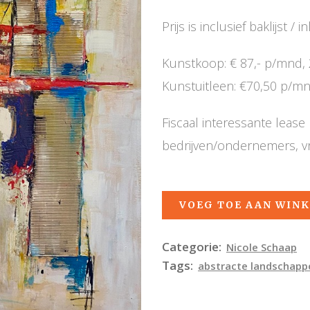
Prijs is inclusief baklijst / in
Kunstkoop: € 87,- p/mnd, 
Kunstuitleen: €70,50 p/
Fiscaal interessante leas
bedrijven/ondernemers, v
VOEG TOE AAN WIN
Categorie:
Nicole Schaap
Tags:
abstracte landschapp