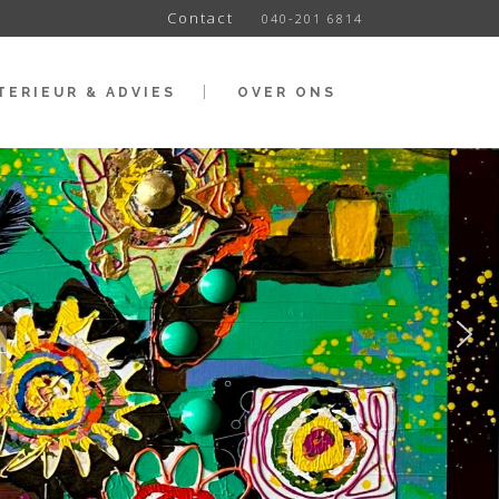
Contact
040-201 6814
TERIEUR & ADVIES
OVER ONS
t