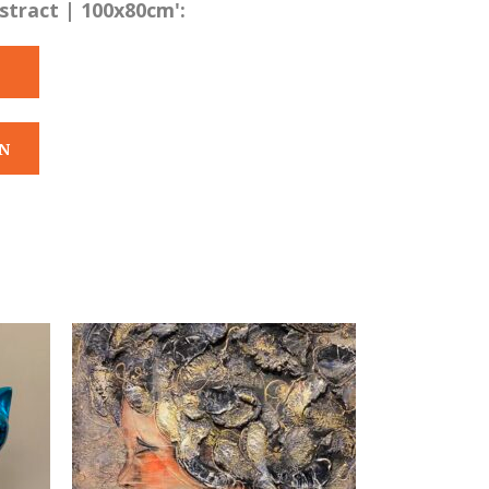
stract | 100x80cm':
N