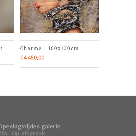
t |
Charme | 160x100cm
€
4.450,00
Openingstijden galerie:
Ma
Op afspraak