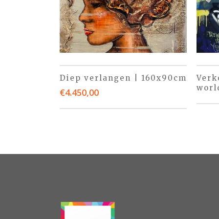
Diep verlangen | 160x90cm
Verk
worl
€
4.450,00