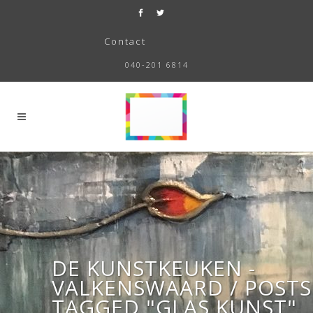
Contact
040-201 6814
DE KUNSTKEUKEN -
VALKENSWAARD
/
POSTS
TAGGED "GLAS KUNST"