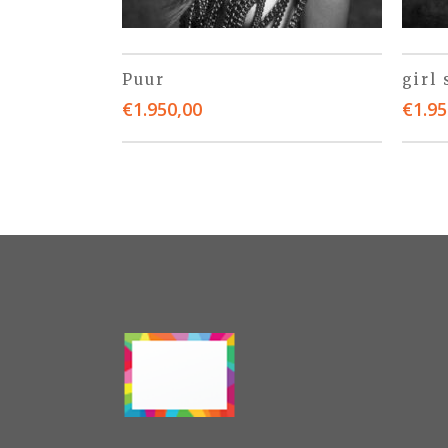
Puur
girl
€
1.950,00
€
1.95