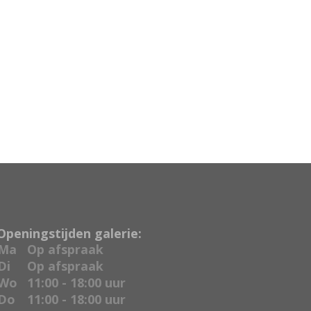
Openingstijden galerie:
Ma
Op afspraak
Di
Op afspraak
Wo
11:00 - 18:00 uur
Do
11:00 - 18:00 uur