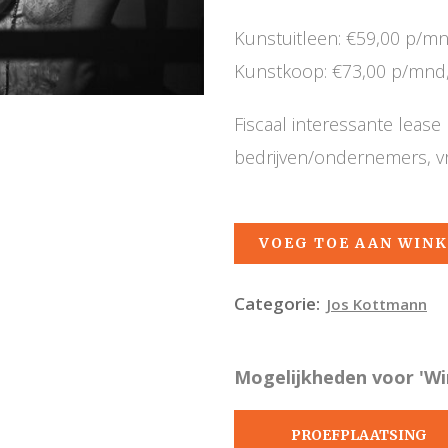
Kunstuitleen: €59,00 p/m
Kunstkoop: €73,00 p/mnd,
Fiscaal interessante leas
bedrijven/ondernemers, v
VOEG TOE AAN WIN
Categorie:
Jos Kottmann
Mogelijkheden voor 'Wi
PROEFPLAATSING