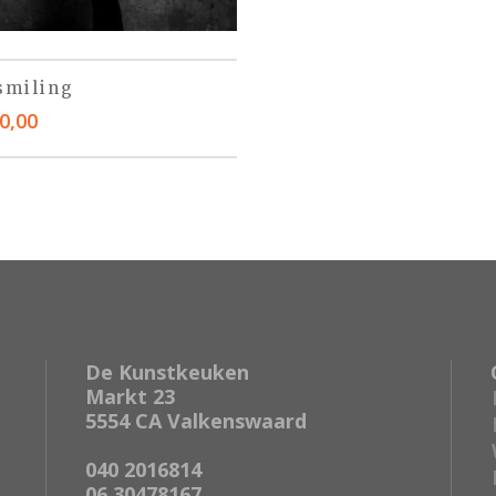
 smiling
0,00
De Kunstkeuken
Markt 23
5554 CA Valkenswaard
040 2016814
06 30478167