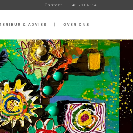
Contact
040-201 6814
TERIEUR & ADVIES
OVER ONS
t