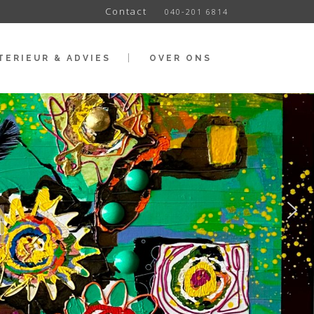
Contact
040-201 6814
TERIEUR & ADVIES
OVER ONS
t