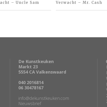
acht – Uncle Sam
Verwacht – Mr. Cash
De Kunstkeuken
Markt 23
5554 CA Valkenswaard
040 2016814
06 30478167
info@dekunstkeuken.com
Nieuwsbrief