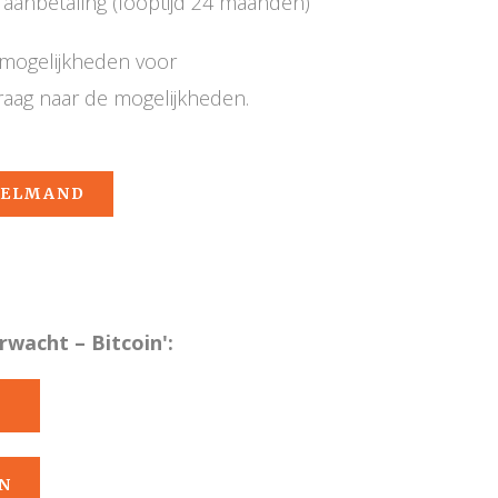
aanbetaling (looptijd 24 maanden)
e mogelijkheden voor
raag naar de mogelijkheden.
KELMAND
wacht – Bitcoin':
N