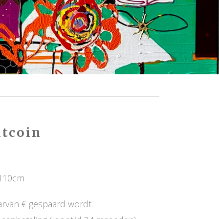
itcoin
x110cm
arvan € gespaard wordt.