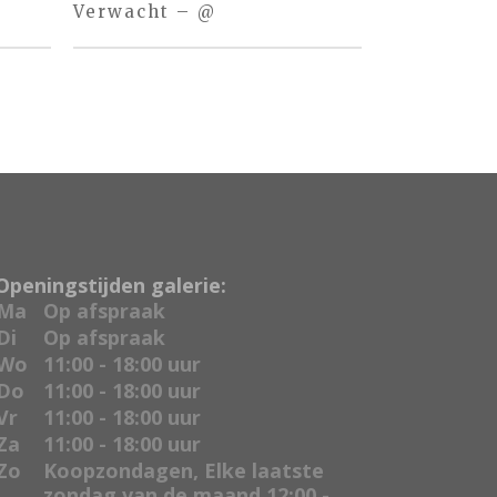
Verwacht – @
Openingstijden galerie:
Ma
Op afspraak
Di
Op afspraak
Wo
11:00 - 18:00 uur
Do
11:00 - 18:00 uur
Vr
11:00 - 18:00 uur
Za
11:00 - 18:00 uur
Zo
Koopzondagen, Elke laatste
zondag van de maand 12:00 -