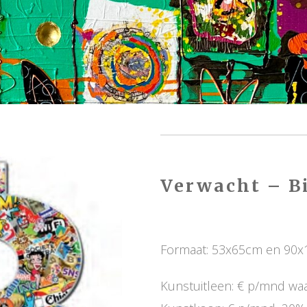
Verwacht – B
Formaat: 53x65cm en 90
Kunstuitleen: € p/mnd wa