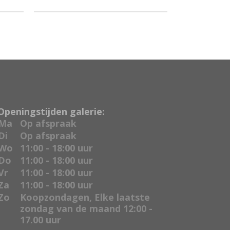
Openingstijden galerie:
Ma
Op afspraak
Di
Op afspraak
Wo
11:00 - 18:00 uur
Do
11:00 - 18:00 uur
Vr
11:00 - 18:00 uur
Za
11:00 - 18:00 uur
Zo
Koopzondagen, Elke laatste
zondag van de maand 12:00 -
17.00 uur