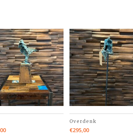
Overdenk
,00
€
295,00