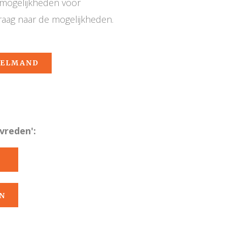
e mogelijkheden voor
raag naar de mogelijkheden.
KELMAND
vreden':
N