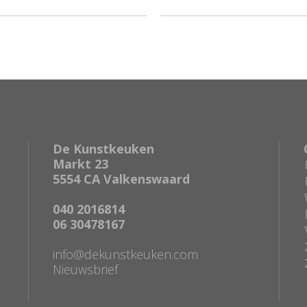
De Kunstkeuken
Markt 23
5554 CA Valkenswaard
040 2016814
06 30478167
info@dekunstkeuken.com
Nieuwsbrief