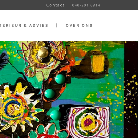
Contact
040-201 6814
TERIEUR & ADVIES
OVER ONS
t