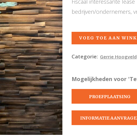
Fiscaal interessante leas
bedrijven/ondernemers, v
VOEG TOE AAN WIN
Categorie:
Gerrie Hoogveld
Mogelijkheden voor 'Te
PROEFPLAATSING
AANVRAGEN
INFORMATIE AANVRAGE