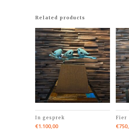
Related products
In gesprek
Fier
€
1.100,00
€
750