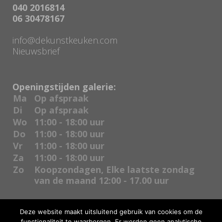
040 2016814
06 30478167
info@dekunstkeuken.com
Nieuwsbrief
Openingstijden galerie:
Ma
Op afspraak
Di
Op afspraak
Wo
11:00 - 18:00 uur
Do
11:00 - 18:00 uur
Vr
11:00 - 18:00 uur
Za
11:00 - 18:00 uur
Zo
Koopzondagen, Elke laatste zondag
van de maand 12:00 - 17.00 uur
Deze website maakt uitsluitend gebruik van cookies om de
functionaliteit te waarborgen. Er worden geen analytische