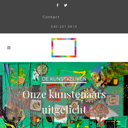
Contact
040-201 6814
DE KUNSTKEUKEN
Onze kunstenaars
uitgelicht