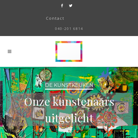
Contact
040-201 6814
DE KUNSTKEUKEN
Onze kunstenaars
uitgelicht