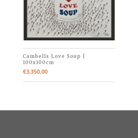
Cambells Love Soup |
100x100cm
€
3.350,00