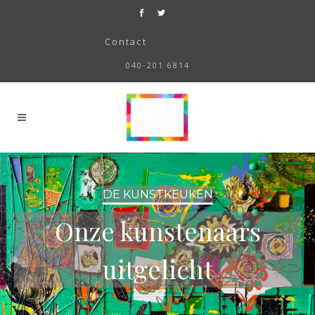
Contact
040-201 6814
DE KUNSTKEUKEN
Onze kunstenaars
uitgelicht