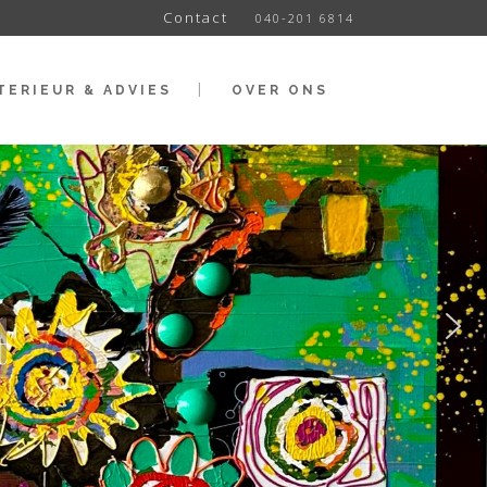
Contact
040-201 6814
TERIEUR & ADVIES
OVER ONS
t