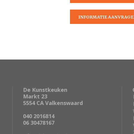
AANVRAGEN
INFORMATIE AANVRAGE
De Kunstkeuken
Markt 23
5554 CA Valkenswaard
040 2016814
06 30478167