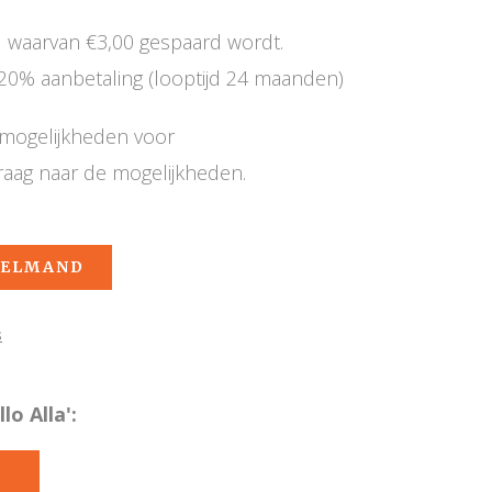
d waarvan €3,00 gespaard wordt.
20% aanbetaling (looptijd 24 maanden)
e mogelijkheden voor
raag naar de mogelijkheden.
KELMAND
s
o Alla':