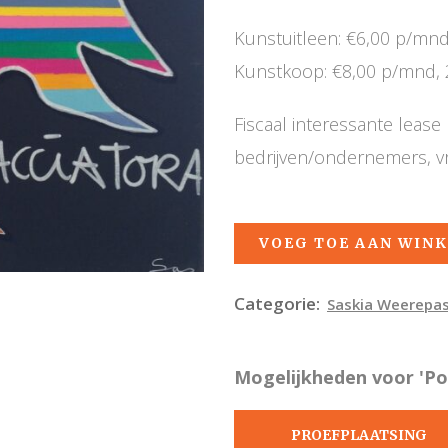
Kunstuitleen: €6,00 p/mn
Kunstkoop: €8,00 p/mnd, 
Fiscaal interessante leas
bedrijven/ondernemers, v
VOEG TOE AAN WIN
Categorie:
Saskia Weerepa
Mogelijkheden voor 'Poll
PROEFPLAATSING