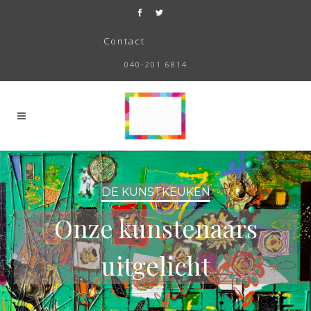
Contact
040-201 6814
DE KUNSTKEUKEN
Onze kunstenaars
uitgelicht