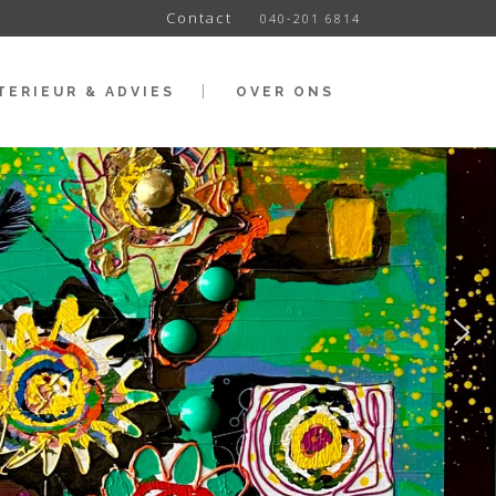
Contact
040-201 6814
TERIEUR & ADVIES
OVER ONS
t