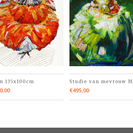
n 135x100cm
Studie van mevrouw M
0,00
€
495,00