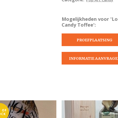
Mogelijkheden voor 'Lou
Candy Toffee':
PROEFPLAATSING
AANVRAGEN
INFORMATIE AANVRAGE
 OF
OCK