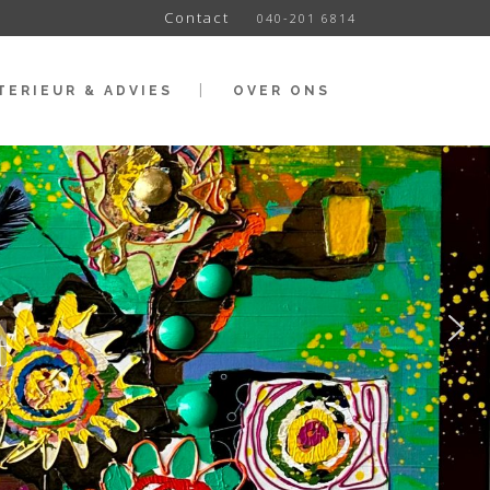
Contact
040-201 6814
TERIEUR & ADVIES
OVER ONS
t