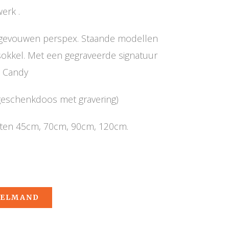
erk .
gevouwen perspex. Staande modellen
 sokkel. Met een gegraveerde signatuur
t Candy
geschenkdoos met gravering)
aten 45cm, 70cm, 90cm, 120cm.
KELMAND