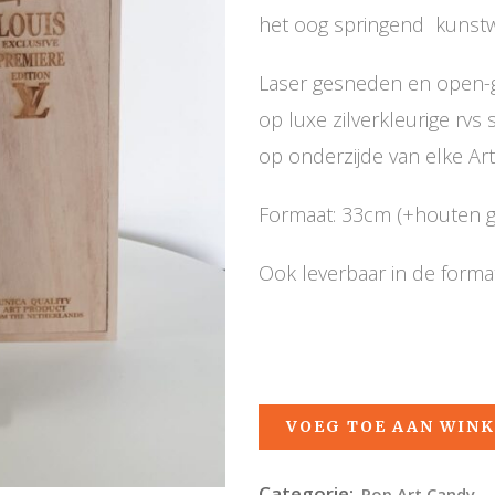
het oog springend kunstw
Laser gesneden en open-
op luxe zilverkleurige rvs
op onderzijde van elke Ar
Formaat: 33cm (+houten 
Ook leverbaar in de form
VOEG TOE AAN WIN
Categorie:
Pop Art Candy