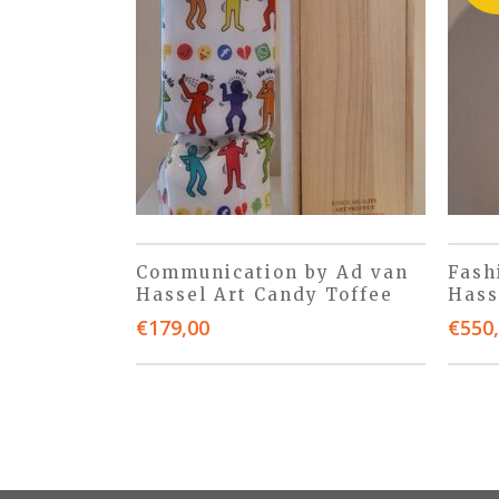
Communication by Ad van
Fash
Hassel Art Candy Toffee
Hass
€
179,00
€
550