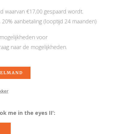
nd waarvan €17,00 gespaard wordt.
 20% aanbetaling (looptijd 24 maanden)
e mogelijkheden voor
raag naar de mogelijkheden.
KELMAND
kker
k me in the eyes II':