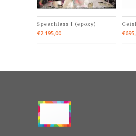
Speechless I (epoxy)
Geis
€
2.195,00
€
695