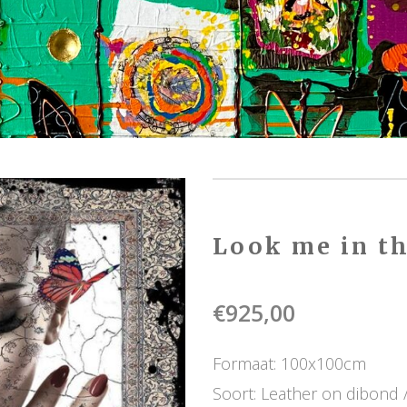
Look me in th
€
925,00
Formaat: 100x100cm
Soort: Leather on dibond /