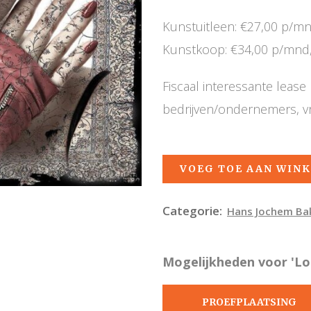
Kunstuitleen: €27,00 p/m
Kunstkoop: €34,00 p/mnd,
Fiscaal interessante leas
bedrijven/ondernemers, v
VOEG TOE AAN WIN
Categorie:
Hans Jochem Ba
Mogelijkheden voor 'Loo
PROEFPLAATSING