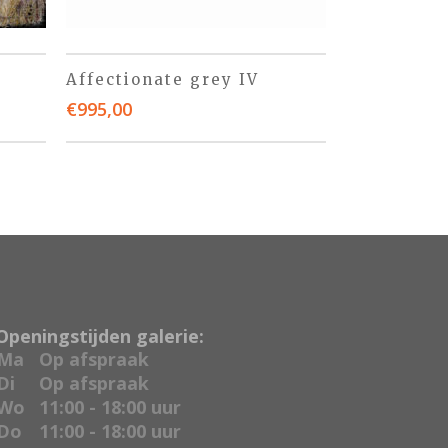
Affectionate grey IV
€
995,00
Openingstijden galerie:
Ma
Op afspraak
Di
Op afspraak
Wo
11:00 - 18:00 uur
Do
11:00 - 18:00 uur