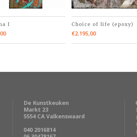
ha I
Choice of life (epoxy)
,00
€
2.195,00
De Kunstkeuken
Markt 23
5554 CA Valkenswaard
040 2016814
06 30478167