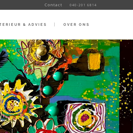
Contact
040-201 6814
TERIEUR & ADVIES
OVER ONS
t