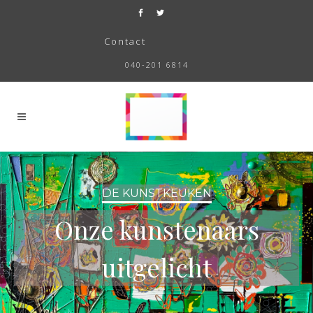
Contact
040-201 6814
DE KUNSTKEUKEN
Onze kunstenaars
uitgelicht