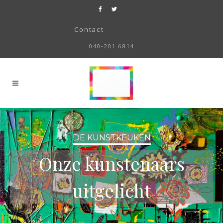
Contact
040-201 6814
DE KUNSTKEUKEN
Onze kunstenaars
uitgelicht