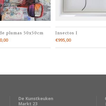
 de plumas 50x50cm
Insectos I
0,00
€
995,00
De Kunstkeuken
Markt 23