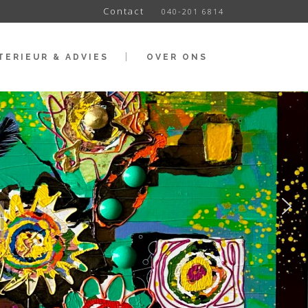
Contact
040-201 6814
TERIEUR & ADVIES
OVER ONS
t