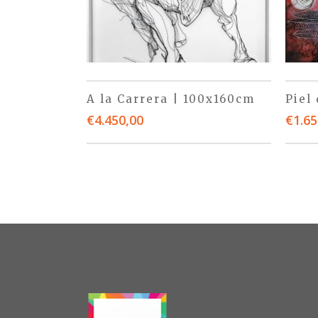
A la Carrera | 100x160cm
Piel
€
4.450,00
€
1.65