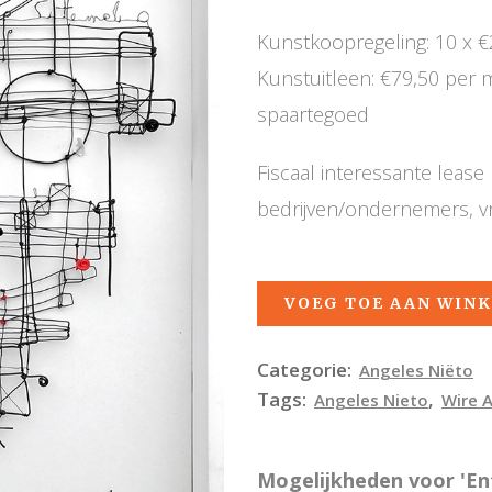
Kunstkoopregeling: 10 x €
Kunstuitleen: €79,50 per
spaartegoed
Fiscaal interessante leas
bedrijven/ondernemers, v
VOEG TOE AAN WIN
Categorie:
Angeles Niëto
Tags:
,
Angeles Nieto
Wire A
Mogelijkheden voor 'En