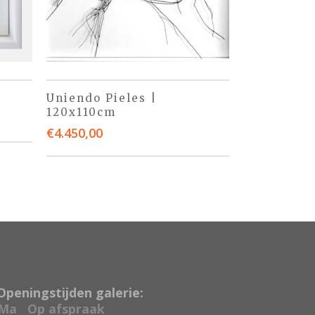
Uniendo Pieles |
120x110cm
€
4.450,00
Openingstijden galerie:
Ma
Op afspraak