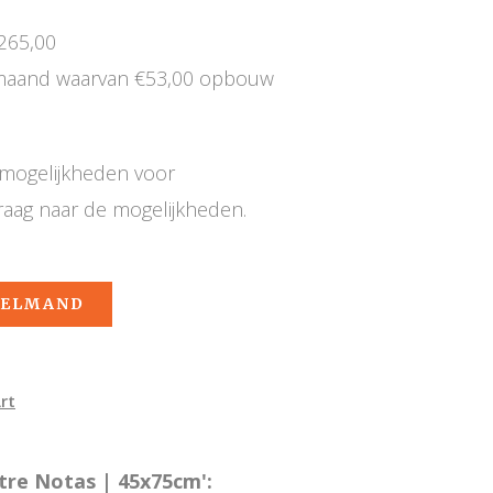
265,00
 maand waarvan €53,00 opbouw
e mogelijkheden voor
raag naar de mogelijkheden.
KELMAND
rt
tre Notas | 45x75cm':