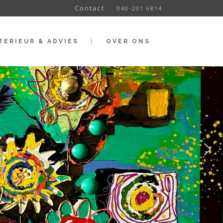
Contact
040-201 6814
TERIEUR & ADVIES
OVER ONS
t