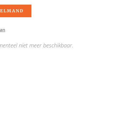
KELMAND
man
menteel niet meer beschikbaar.