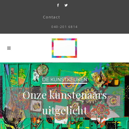
Contact
040-201 6814
DE KUNSTKEUKEN
Onze kunstenaars
uitgelicht