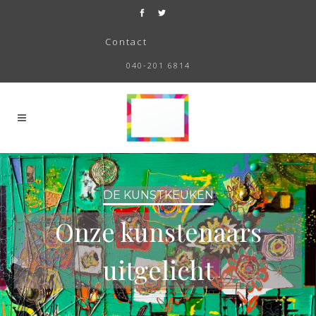
Contact
040-201 6814
DE KUNSTKEUKEN
Onze kunstenaars
uitgelicht