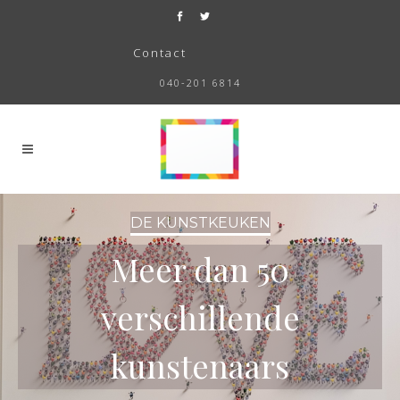
Contact
040-201 6814
DE KUNSTKEUKEN
Meer dan 50
verschillende
kunstenaars