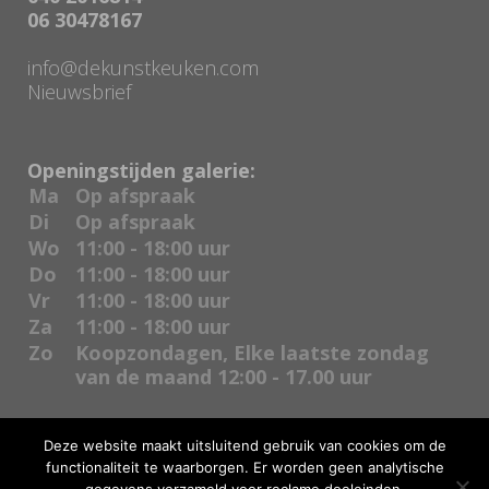
06 30478167
info@dekunstkeuken.com
Nieuwsbrief
Openingstijden galerie:
Ma
Op afspraak
Di
Op afspraak
Wo
11:00 - 18:00 uur
Do
11:00 - 18:00 uur
Vr
11:00 - 18:00 uur
Za
11:00 - 18:00 uur
Zo
Koopzondagen, Elke laatste zondag
van de maand 12:00 - 17.00 uur
Deze website maakt uitsluitend gebruik van cookies om de
functionaliteit te waarborgen. Er worden geen analytische