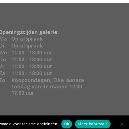
Openingstijden galerie:
Ma
Op afspraak
Di
Op afspraak
Wo
11:00 - 18:00 uur
Do
11:00 - 18:00 uur
Vr
11:00 - 18:00 uur
Za
11:00 - 18:00 uur
Zo
Koopzondagen, Elke laatste
zondag van de maand 12:00 -
17.00 uur
zameld voor reclame doeleinden.
Ok
Meer informatie