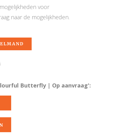
e mogelijkheden voor
raag naar de mogelijkheden.
KELMAND
s
ourful Butterfly | Op aanvraag':
N