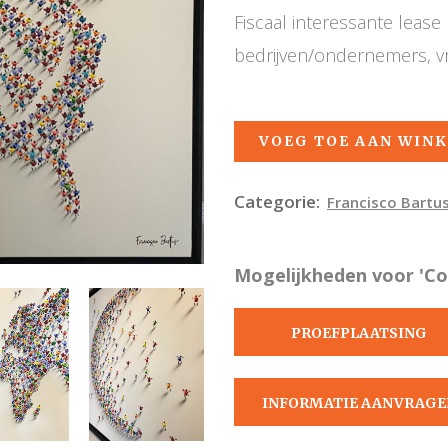
Fiscaal interessante leas
bedrijven/ondernemers, v
VOEG TOE AAN WIN
Categorie:
Francisco Bartu
Mogelijkheden voor 'Col
PROEFPLAATSING
AANVRAGEN
INFORMATIE AANVRAGE