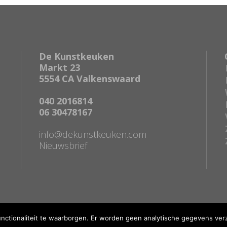
De Kunstkeuken
Markt 23
5554 CA Valkenswaard
040 2016814
06 30478167
info@dekunstkeuken.com
Nieuwsbrief
unctionaliteit te waarborgen. Er worden geen analytische gegevens ver
Copyright De kunstkeuken | Realisatie door
Bas Kierkels