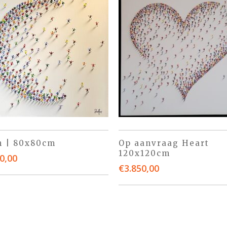
 | 80x80cm
Op aanvraag Heart
120x120cm
0,00
€
3.850,00