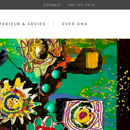
Contact
040-201 6814
TERIEUR & ADVIES
OVER ONS
t