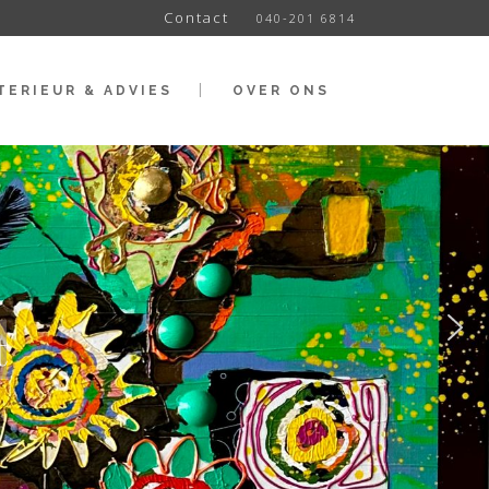
Contact
040-201 6814
TERIEUR & ADVIES
OVER ONS
t