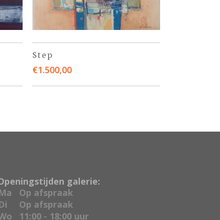
Step
€
1.500,00
Openingstijden galerie:
Ma
Op afspraak
Di
Op afspraak
Wo
11:00 - 18:00 uur