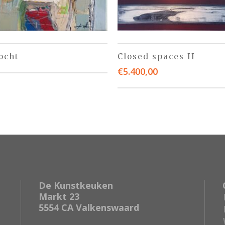
ocht
Closed spaces II
€
5.400,00
De Kunstkeuken
Markt 23
5554 CA Valkenswaard