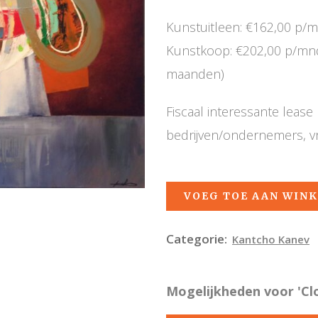
Kunstuitleen: €162,00 p/
Kunstkoop: €202,00 p/mnd,
maanden)
Fiscaal interessante leas
bedrijven/ondernemers, v
VOEG TOE AAN WIN
Categorie:
Kantcho Kanev
Mogelijkheden voor 'Clo