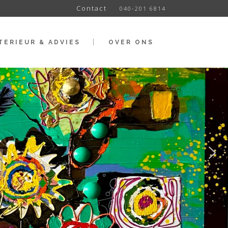
Contact
040-201 6814
TERIEUR & ADVIES
OVER ONS
t