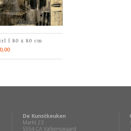
irl | 80 x 80 cm
0,00
De Kunstkeuken
Markt 23
5554 CA Valkenswaard