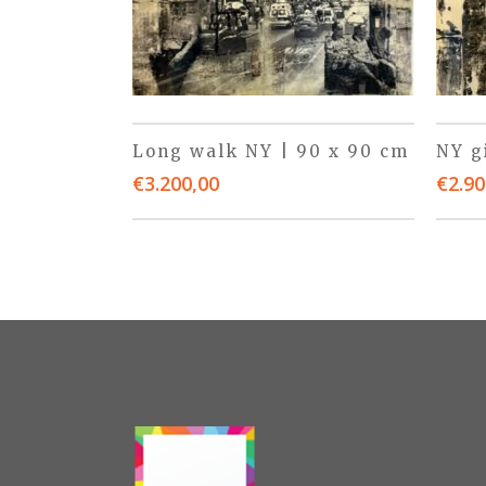
Long walk NY | 90 x 90 cm
NY g
€
3.200,00
€
2.90