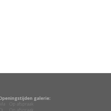
Openingstijden galerie:
Ma
Op afspraak
Di
Op afspraak