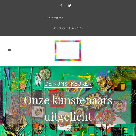
Contact
040-201 6814
DE KUNSTKEUKEN
Onze kunstenaars
uitgelicht