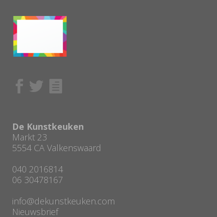
De Kunstkeuken
Markt 23
5554 CA Valkenswaard
040 2016814
06 30478167
info@dekunstkeuken.com
Nieuwsbrief