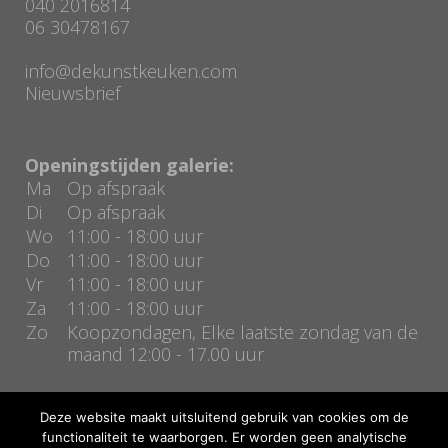
040 2016814
06 30478167
info@dekunstkeuken.com
Nieuwsbrief
Openingstijden galerie:
Ma
Op afspraak
Di
Op afspraak
Wo
11:00 - 18:00 uur
Do
11:00 - 18:00 uur
Vr
11:00 - 18:00 uur
Za
11:00 - 18:00 uur
Zo
Koopzondagen, Elke laatste zondag van de
maand 12:00 - 17.00 uur
Deze website maakt uitsluitend gebruik van cookies om de
functionaliteit te waarborgen. Er worden geen analytische