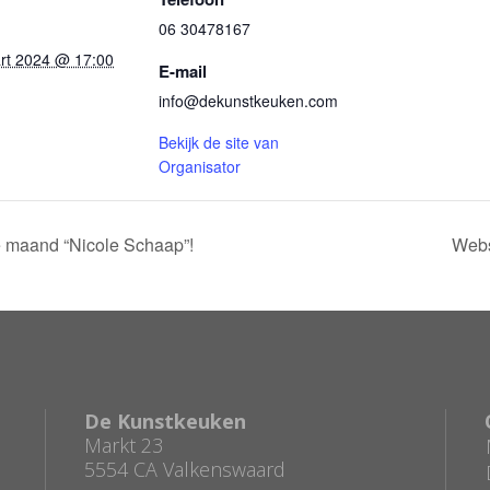
06 30478167
rt 2024 @ 17:00
E-mail
info@dekunstkeuken.com
Bekijk de site van
Organisator
de maand “Nicole Schaap”!
Webs
De Kunstkeuken
Markt 23
5554 CA Valkenswaard