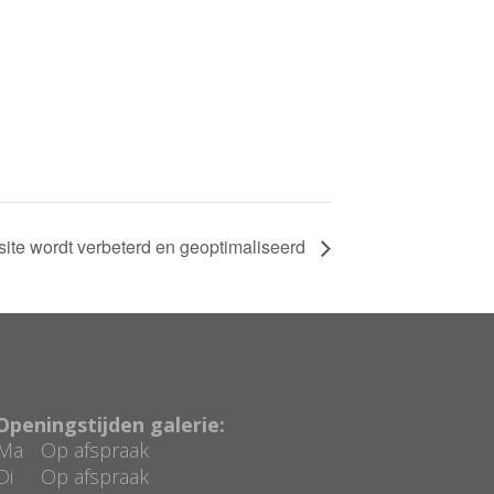
ite wordt verbeterd en geoptimaliseerd
Openingstijden galerie:
Ma
Op afspraak
Di
Op afspraak