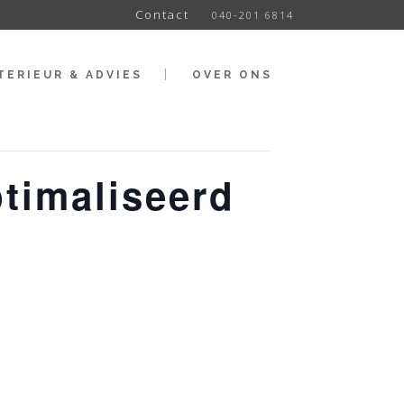
Contact
040-201 6814
TERIEUR & ADVIES
OVER ONS
timaliseerd