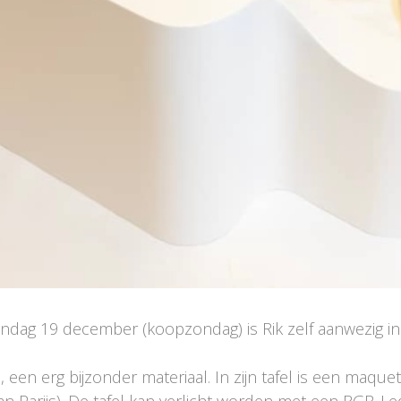
ag 19 december (koopzondag) is Rik zelf aanwezig in 
, een erg bijzonder materiaal. In zijn tafel is een maq
an Parijs). De tafel kan verlicht worden met een RGB-Le