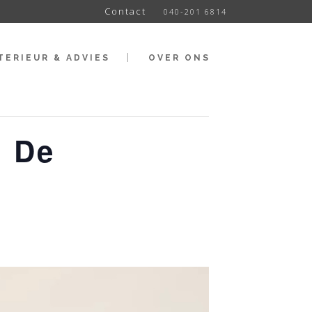
Contact
040-201 6814
TERIEUR & ADVIES
OVER ONS
n De