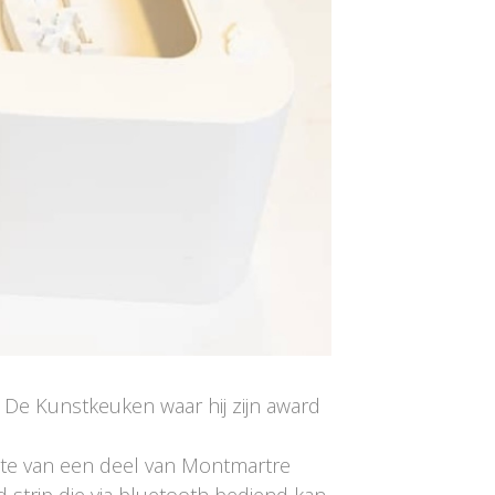
De Kunstkeuken waar hij zijn award
uette van een deel van Montmartre
d strip die via bluetooth bediend kan