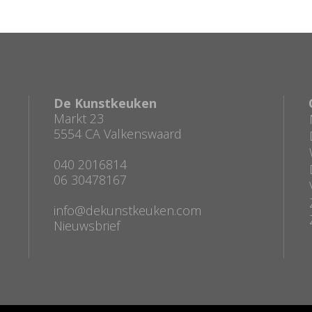
De Kunstkeuken
Markt 23
5554 CA Valkenswaard
040 2016814
06 30478167
info@dekunstkeuken.com
Nieuwsbrief