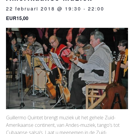
22 februari 2018 @ 19:30
-
22:00
EUR15,00
Guillermo Quintet brengt muziek uit het gehele Zuid-
Amerikaanse continent, van Andes-muziek, tango’s tot
Cubaanse salsa’s. Laat u meenemen in de Zuid-