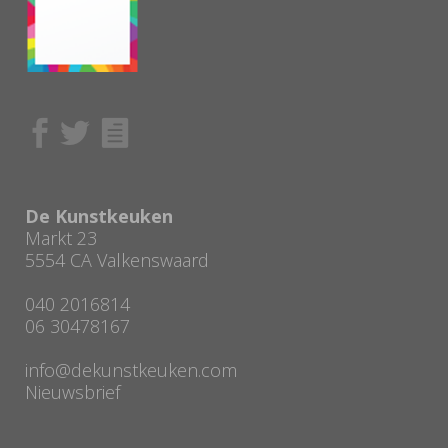
De Kunstkeuken
Markt 23
5554 CA Valkenswaard
040 2016814
06 30478167
info@dekunstkeuken.com
Nieuwsbrief