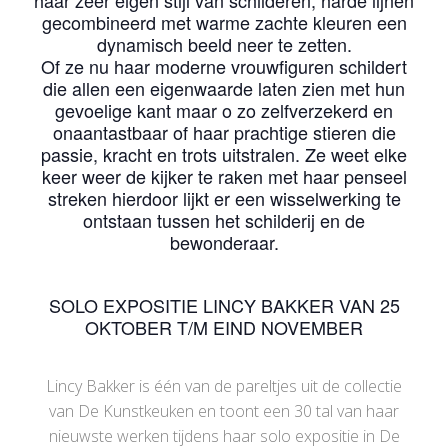
haar zeer eigen stijl van schilderen, harde lijnen
gecombineerd met warme zachte kleuren een
dynamisch beeld neer te zetten.
Of ze nu haar moderne vrouwfiguren schildert
die allen een eigenwaarde laten zien met hun
gevoelige kant maar o zo zelfverzekerd en
onaantastbaar of haar prachtige stieren die
passie, kracht en trots uitstralen. Ze weet elke
keer weer de kijker te raken met haar penseel
streken hierdoor lijkt er een wisselwerking te
ontstaan tussen het schilderij en de
bewonderaar.
SOLO EXPOSITIE LINCY BAKKER VAN 25
OKTOBER T/M EIND NOVEMBER
Lincy Bakker is één van de pareltjes uit de collectie
van De Kunstkeuken en toont een 30 tal van haar
nieuwste werken tijdens haar solo expositie in De