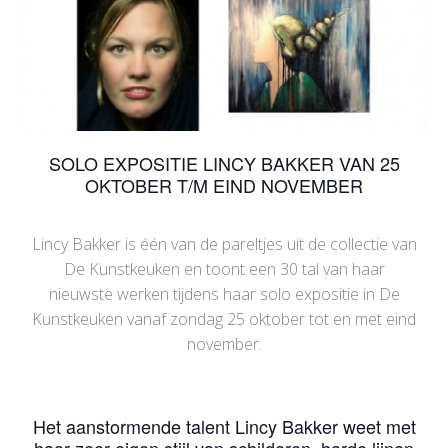
SOLO EXPOSITIE LINCY BAKKER VAN 25
OKTOBER T/M EIND NOVEMBER
Lincy Bakker is één van de pareltjes uit de collectie van
De Kunstkeuken en toont een 30 tal van haar
nieuwste werken tijdens haar solo expositie in De
Kunstkeuken vanaf zondag 25 oktober tot en met eind
november.
Het aanstormende talent Lincy Bakker weet met