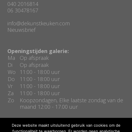
040 2016814
06 30478167
info@dekunstkeuken.com
Nieuwsbrief
Openingstijden galerie:
Ma
Op afspraak
Di
Op afspraak
Wo
11:00 - 18:00 uur
Do
11:00 - 18:00 uur
Vr
11:00 - 18:00 uur
Za
11:00 - 18:00 uur
Zo
Koopzondagen, Elke laatste zondag van de
maand 12:00 - 17.00 uur
Deze website maakt uitsluitend gebruik van cookies om de
functionaliteit te waarborgen. Er worden geen analytische