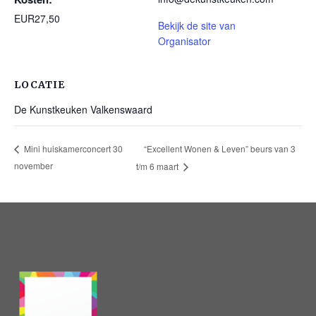
EUR27,50
Bekijk de site van
Organisator
LOCATIE
De Kunstkeuken Valkenswaard
“Excellent Wonen & Leven” beurs van 3
Mini huiskamerconcert 30
november
t/m 6 maart