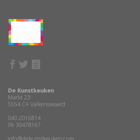
De Kunstkeuken
Markt 23
5554 CA Valkenswaard
040 2016814
06 30478167
info@dekunstkeuken.com