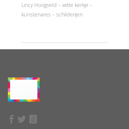
Lincy Hoogveld – witte kerkje –
kunstenares – schilderijen