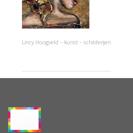
Lincy Hoogveld – kunst – schilderijen