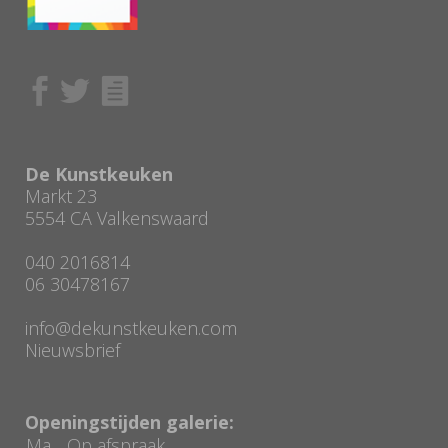
De Kunstkeuken
Markt 23
5554 CA Valkenswaard
040 2016814
06 30478167
info@dekunstkeuken.com
Nieuwsbrief
Openingstijden galerie:
Ma
Op afspraak