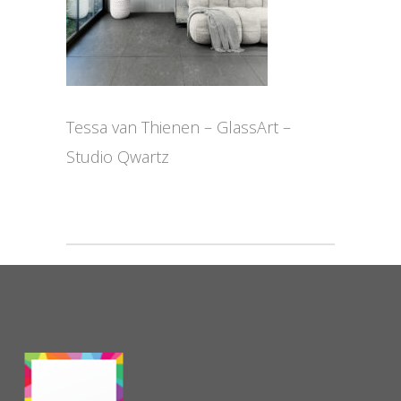
Tessa van Thienen – GlassArt –
Studio Qwartz