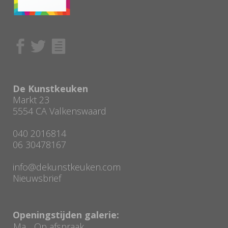
De Kunstkeuken
Markt 23
5554 CA Valkenswaard
040 2016814
06 30478167
info@dekunstkeuken.com
Nieuwsbrief
Openingstijden galerie:
Ma
Op afspraak