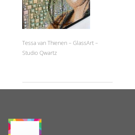
Tessa van Thienen – GlassArt –
Studio Qwartz