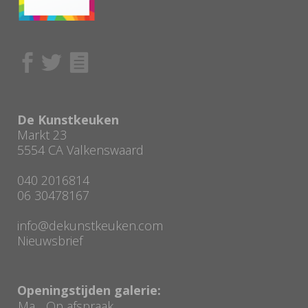
De Kunstkeuken
Markt 23
5554 CA Valkenswaard
040 2016814
06 30478167
info@dekunstkeuken.com
Nieuwsbrief
Openingstijden galerie:
Ma
Op afspraak