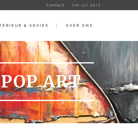
Contact
040-201 6814
TERIEUR & ADVIES
OVER ONS
 POP ART