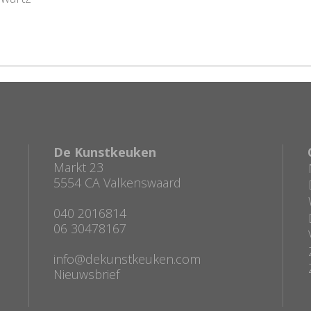
De Kunstkeuken
Markt 23
5554 CA Valkenswaard
040 2016814
06 30478167
info@dekunstkeuken.com
Nieuwsbrief