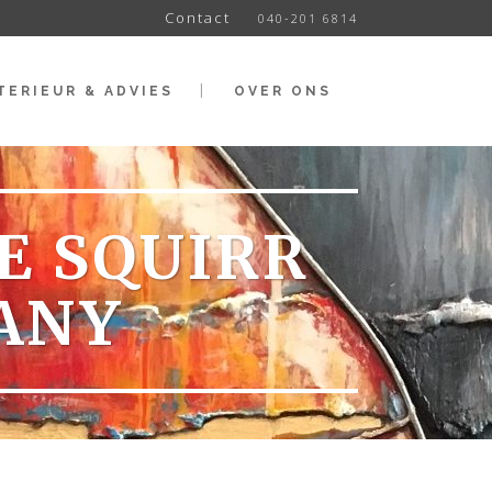
Contact
040-201 6814
TERIEUR & ADVIES
OVER ONS
E SQUIRR
ANY