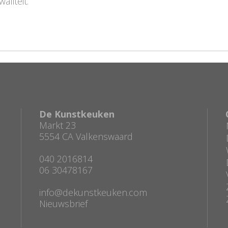
liteit.
De Kunstkeuken
Markt 23
5554 CA Valkenswaard
040 2016814
06 30478167
info@dekunstkeuken.com
Nieuwsbrief