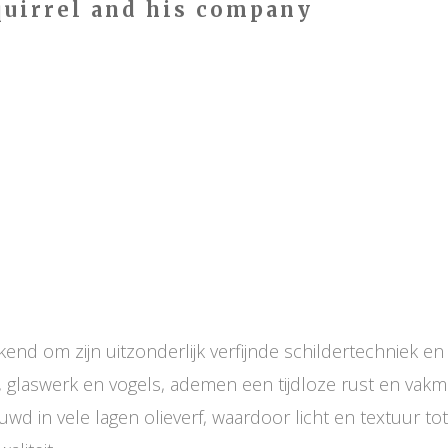
quirrel and his company
nd om zijn uitzonderlijk verfijnde schildertechniek en 
n, glaswerk en vogels, ademen een tijdloze rust en vak
uwd in vele lagen olieverf, waardoor licht en textuur t