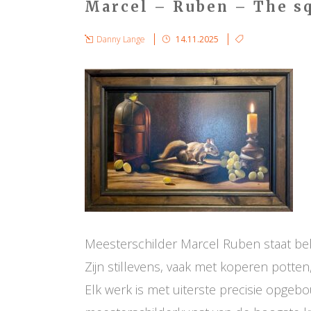
Marcel – Ruben – The s
Danny Lange
14.11.2025
Meesterschilder Marcel Ruben staat beke
Zijn stillevens, vaak met koperen potte
Elk werk is met uiterste precisie opgebo