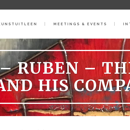
KUNSTUITLEEN
MEETINGS & EVENTS
IN
– RUBEN – TH
 AND HIS COMP