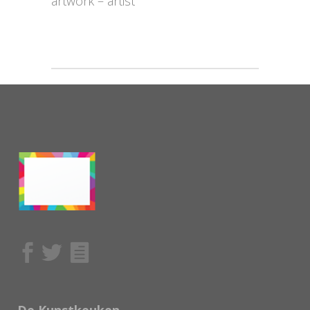
artwork – artist
De Kunstkeuken