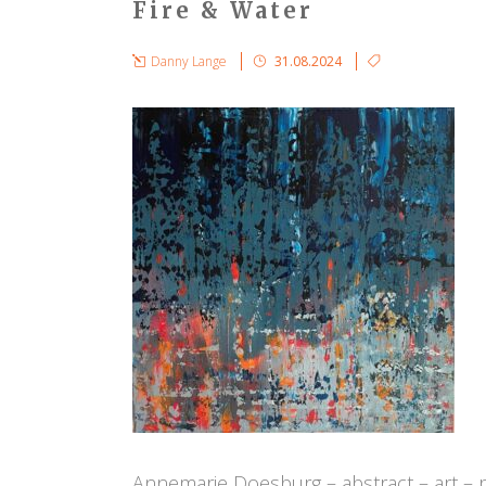
Fire & Water
Danny Lange
31.08.2024
Annemarie Doesburg – abstract – art – p