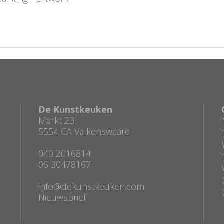
De Kunstkeuken
Markt 23
5554 CA Valkenswaard
040 2016814
06 30478167
info@dekunstkeuken.com
Nieuwsbrief