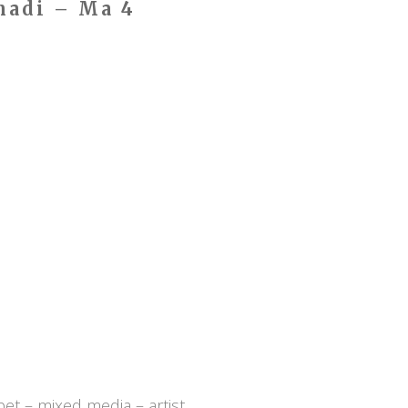
adi – Ma 4
t – mixed media – artist