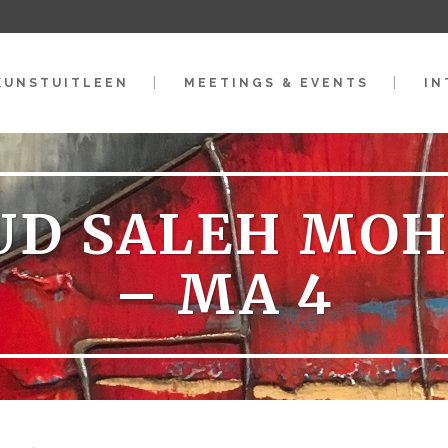
KUNSTUITLEEN
MEETINGS & EVENTS
IN
D SALEH MO
– MA 4