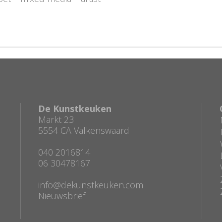
De Kunstkeuken
Markt 23
5554 CA Valkenswaard
040 2016814
06 30478167
info@dekunstkeuken.com
Nieuwsbrief